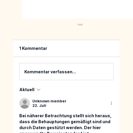
1 Kommentar
Kommentar verfassen...
Aktuell
Wie finde ich eine hochwertige
Eventlocation für das Sommerfest
Unknown member
meiner Firma im Gärtnerplatzviertel?
22. Juli
Bei näherer Betrachtung stellt sich heraus, 
dass die Behauptungen gemäßigt sind und 
durch Daten gestützt werden. Der hier 