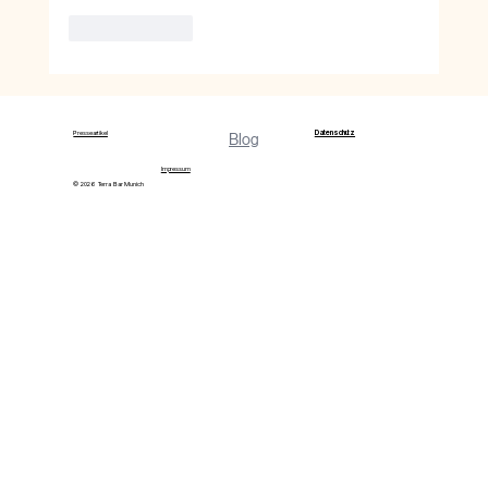
Gefällt mir
Datenschutz
Presseartikel
Blog
Impressum
© 2026 Terra Bar Munich