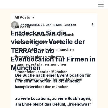
All Posts
thomas1354
27. Jan.
3 Min. Lesezeit
All Posts
Entdecken Sie die
corporate christmas party munich
vielseitigen Vorteile der
teamevent location munich
TERRA Bar als
eventlocation für firmen münchen
firmenfeier planen münchen
Eventlocation für Firmen in
sommerfest planen münchen
München
Firmenfeier Location München
Die Suche nach einer Eventlocation für 
Sommerfest Location Firmen München
Firmen in München ist oft unnötig 
kompliziert:
messe eventlocation münchen
zu viele Locations, zu viele Rückfragen, 
am Ende bleibt das Gefühl, „irgendwas“ 