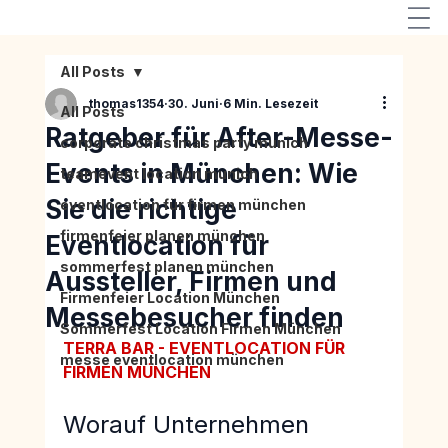
All Posts
thomas1354
30. Juni
6 Min. Lesezeit
All Posts
Ratgeber für After-Messe-
corporate christmas party munich
Events in München: Wie
teamevent location munich
Sie die richtige
eventlocation für firmen münchen
firmenfeier planen münchen
Eventlocation für
sommerfest planen münchen
Aussteller, Firmen und
Firmenfeier Location München
Messebesucher finden
Sommerfest Location Firmen München
TERRA BAR - EVENTLOCATION FÜR 
messe eventlocation münchen
FIRMEN MÜNCHEN
Worauf Unternehmen 