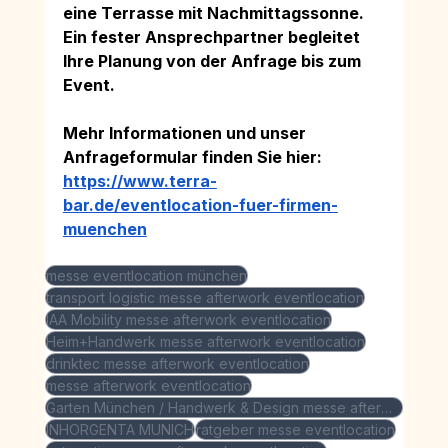
eine Terrasse mit Nachmittagssonne. 
Ein fester Ansprechpartner begleitet 
Ihre Planung von der Anfrage bis zum 
Event. 
Mehr Informationen und unser 
Anfrageformular finden Sie hier:
https://www.terra-
bar.de/eventlocation-fuer-firmen-
muenchen
messe eventlocation münchen
transport logistic messe afterwork eventlocation
IAA Mobility messe afterwork eventlocation
Heim+Handwerk messe afterwork eventlocation
drinktec messe afterwork eventlocation
messe afterwork eventlocation
Garten München / Handwerk & Design messe afterwork eventlocation
INHORGENTA MUNICH
ratgeber messe eventlocation